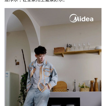
让家电在家里行走起来，以新场景定义什么是万
千户型百搭时尚品！
美的厨下软水大师以时尚小软包姿态，和模特自
由行走在厨下、客厅等场景，以轻薄小体积，驾
驭多重时尚家居风格，不仅有效解决了传统软水
机体积大、高度受限需要拆改厨柜的痛点，同时
节省更多收纳空间；小身材蕴含大能量，满足全
屋净水，让全家用上健康好水。