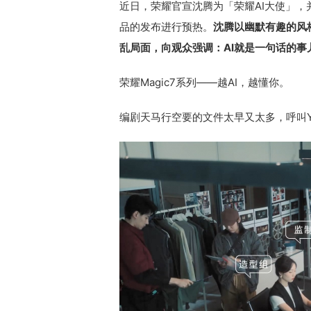
近日，荣耀官宣沈腾为「荣耀AI大使」，并
品的发布进行预热。
沈腾以幽默有趣的风格
乱局面，向观众强调：AI就是一句话的事
荣耀Magic7系列——越AI，越懂你。
编剧天马行空要的文件太早又太多，呼叫Y