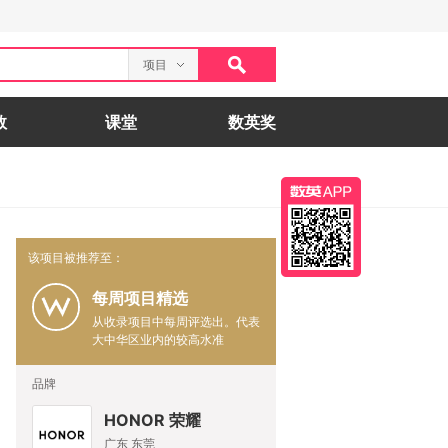
项目
数
课堂
数英奖
该项目被推荐至：
每周项目精选
从收录项目中每周评选出。代表
大中华区业内的较高水准
品牌
HONOR 荣耀
广东 东莞