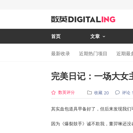
首页
文章
最新收录
近期热门项目
近期最
完美日记：一场大女
数英评分
收藏
评论
20
其实血包道具早备好了，但后来发现我们
因为《爆裂鼓手》诚不欺我，董羿琳还没