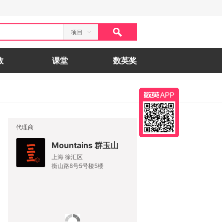
项目
数
课堂
数英奖
代理商
Mountains 群玉山
上海 徐汇区
衡山路8号5号楼5楼