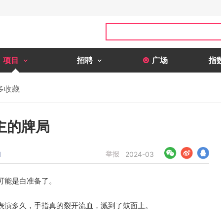
项目
招聘
广场
指
多收藏
主的牌局
举报
1
2024-03
可能是白准备了。
表演多久，手指真的裂开流血，溅到了鼓面上。