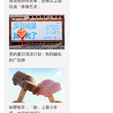
葵花熊胆痔灵膏，把难言之隐
玩成「疼痛艺术」
美的夏日清凉计划：热到融化
的广告牌
哈啰租车：「驶」上最小车