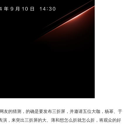
了网友的猜测，的确是要发布三折屏，并邀请五位大咖，杨幂、于
表演，来突出三折屏的大、薄和想怎么折就怎么折，将观众的好