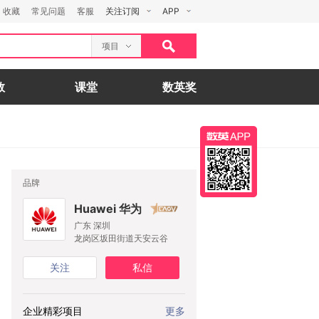
收藏
常见问题
客服
关注订阅
APP
项目
数
课堂
数英奖
品牌
Huawei 华为
广东 深圳
龙岗区坂田街道天安云谷
关注
私信
企业精彩项目
更多