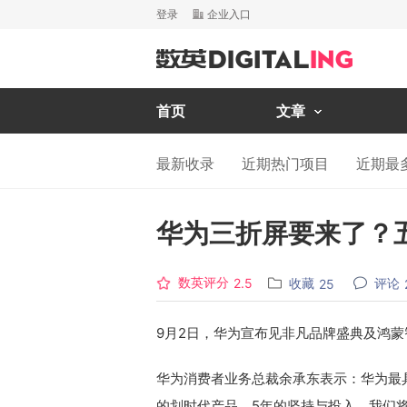
登录
企业入口
首页
文章
最新收录
近期热门项目
近期最
华为三折屏要来了？
数英评分
收藏
评论
2.5
25
9月2日，华为宣布见非凡品牌盛典及鸿蒙智
华为消费者业务总裁余承东表示：华为最
的划时代产品，5年的坚持与投入，我们