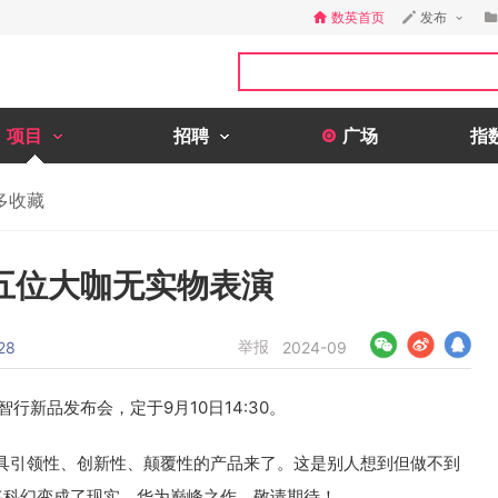
数英首页
发布
项目
招聘
广场
指
多收藏
五位大咖无实物表演
举报
28
2024-09
行新品发布会，定于9月10日14:30。
具引领性、创新性、颠覆性的产品来了。这是别人想到但做不到
将科幻变成了现实。华为巅峰之作，敬请期待！