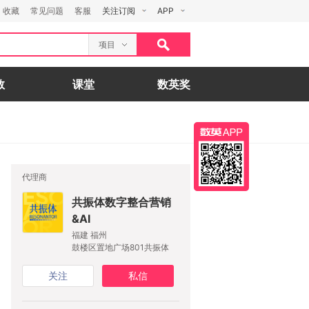
收藏
常见问题
客服
关注订阅
APP
项目
数
课堂
数英奖
代理商
共振体数字整合营销
&AI
福建 福州
鼓楼区置地广场801共振体
关注
私信