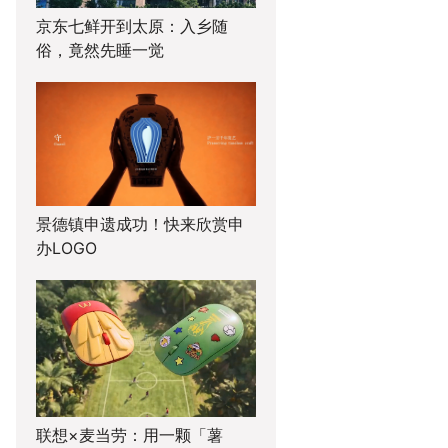
京东七鲜开到太原：入乡随
俗，竟然先睡一觉
景德镇申遗成功！快来欣赏申
办LOGO
联想×麦当劳：用一颗「薯