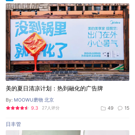
美的夏日清凉计划：热到融化的广告牌
By:
MOOWU磨物 北京
9.3
27人评分
49
15
日丰管