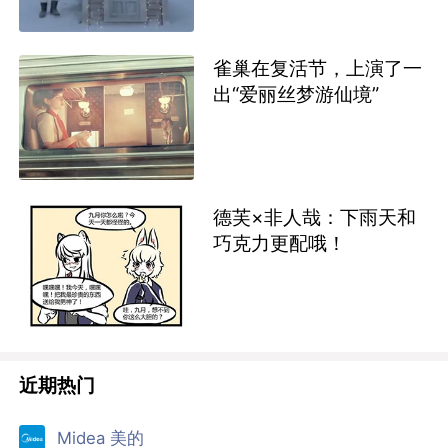
雀巢在复活节，上演了一
出“爱丽丝梦游仙境”
德芙×非人哉：下雨天和
巧克力更配哦！
近期热门
Midea 美的