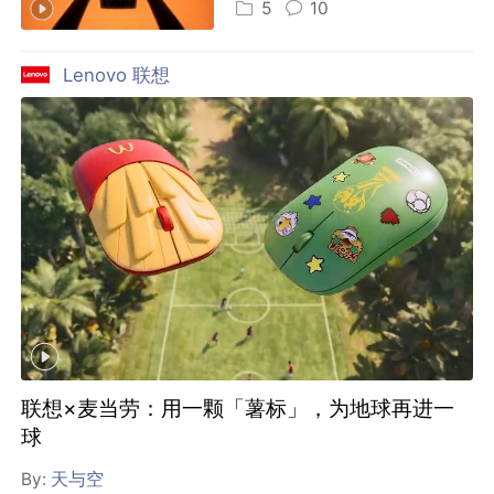
5
10
Lenovo 联想
联想×麦当劳：用一颗「薯标」，为地球再进一
球
By:
天与空