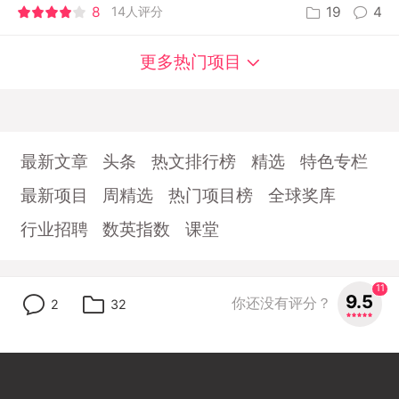
8
14人评分
19
4
更多热门项目
最新文章
头条
热文排行榜
精选
特色专栏
最新项目
周精选
热门项目榜
全球奖库
行业招聘
数英指数
课堂
11
9.5
首页
关于数英
商务及联系
数英App
你还没有评分？
2
32
digitaling.com(沪ICP备13019248号-4)