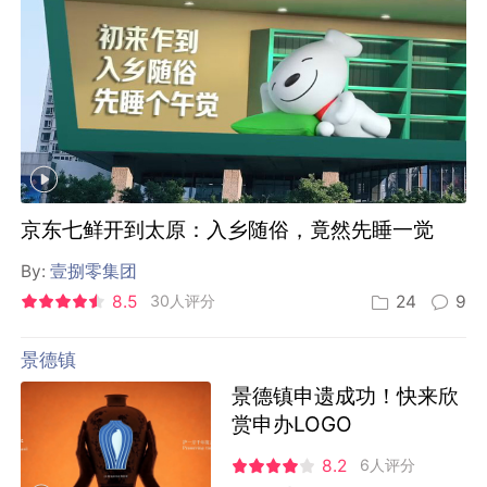
京东七鲜开到太原：入乡随俗，竟然先睡一觉
By:
壹捌零集团
8.5
30人评分
24
9
景德镇
景德镇申遗成功！快来欣
赏申办LOGO
8.2
6人评分