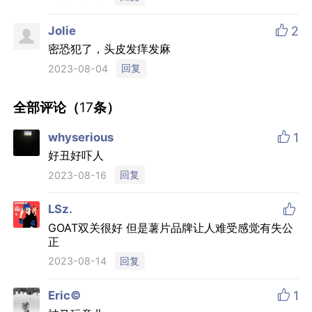

Jolie
2
密恐犯了，头皮发痒发麻
回复
2023-08-04
全部评论（
17
条）

whyserious
1
好丑好吓人
回复
2023-08-16

LSz.
GOAT双关很好 但是薯片品牌让人难受感觉有失公
正
回复
2023-08-14

Eric©
1