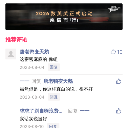
推荐评论

唐老鸭变天鹅
10
这密密麻麻的 像蛆
回复
2023-08-04

一一
回复
唐老鸭变天鹅
虽然但是，你这样直白的说，很不好
回复
2023-08-04

求求了别自嗨浪费钱
回复
一一
了
实话实说挺好
回复
2023-08-10