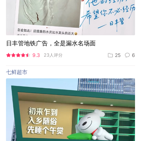
日丰管地铁广告，全是漏水名场面
9.3
23人评分
25
6
七鲜超市