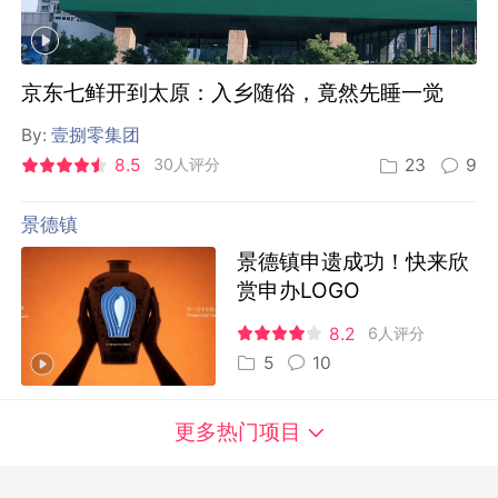
京东七鲜开到太原：入乡随俗，竟然先睡一觉
By:
壹捌零集团
8.5
30人评分
23
9
景德镇
景德镇申遗成功！快来欣
赏申办LOGO
8.2
6人评分
5
10
更多热门项目