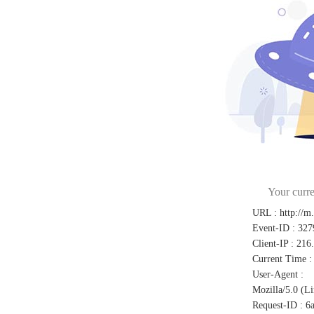
Your curre
URL
:
http://m
Event-ID
:
327
Client-IP
:
216
Current Time
:
User-Agent
:
Mozilla/5.0 (L
Request-ID
:
6