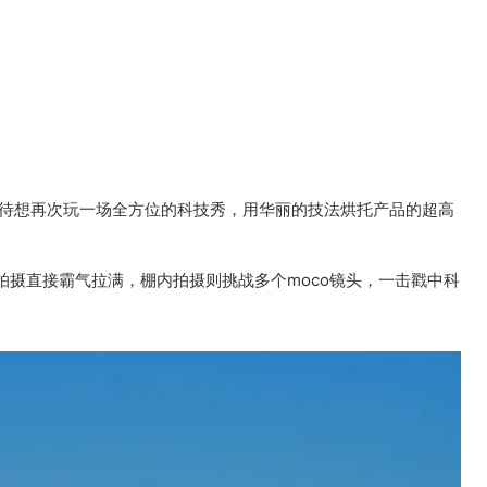
不及待想再次玩一场全方位的科技秀，用华丽的技法烘托产品的超高
拍摄直接霸气拉满，棚内拍摄则挑战多个moco镜头，一击戳中科