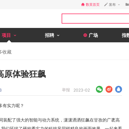
数英首页
发布
项目
招聘
广场
指
多收藏
高原体验狂飙
举报
3
2023-02
多有实力呢？
如同装配了强大的智能与动力系统，潇潇洒洒狂飙在甘孜的广袤高
，我们延续了硬核秀实力的科技风同样精良的画面效果，一起来看