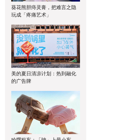
葵花熊胆痔灵膏，把难言之隐
玩成「疼痛艺术」
美的夏日清凉计划：热到融化
的广告牌
哈啰租车：「驶」上最小车