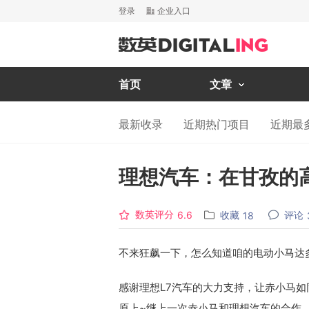
登录
企业入口
首页
文章
最新收录
近期热门项目
近期最
理想汽车：在甘孜的
数英评分
收藏
评论
6.6
18
不来狂飙一下，怎么知道咱的电动小马达
感谢理想L7汽车的大力支持，让赤小马
原上~继上一次赤小马和理想汽车的合作