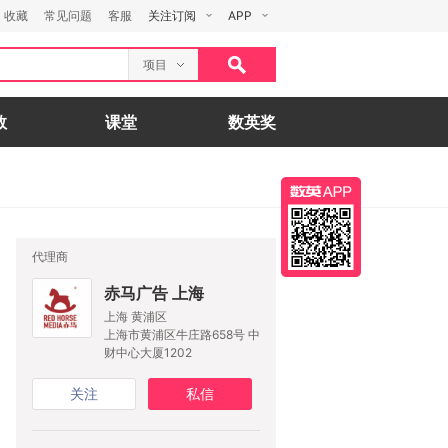
收藏
常见问题
客服
关注订阅
APP
项目
数
课堂
数英奖
代理商
赤马广告 上海
上海 黄浦区
上海市黄浦区牛庄路658号 中
财中心大厦1202
关注
私信