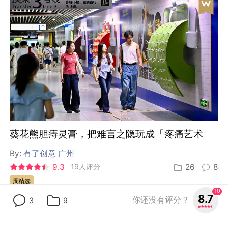
葵花熊胆痔灵膏，把难言之隐玩成「疼痛艺术」
By:
有了创意 广州
9.3
19人评分
26
8
周精选
10
8.7
你还没有评分？
3
9
Midea 美的