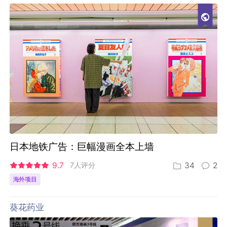
日本地铁广告：巨幅漫画全本上墙
9.7
7人评分
34
2
海外项目
葵花药业