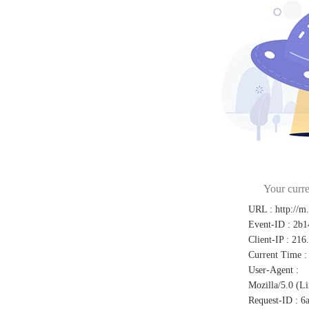
Your curre
URL
:
http://m
Event-ID
:
2b1
Client-IP
:
216
Current Time
:
User-Agent
:
Mozilla/5.0 (L
Request-ID
:
6