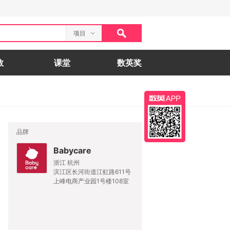
项目
数
课堂
数英奖
品牌
Babycare
浙江 杭州
滨江区长河街道江虹路611号
上峰电商产业园1号楼108室