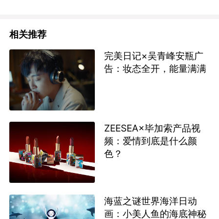
相关推荐
完美日记×吴青峰安瓶广
告：妆态全开，能量满满
ZEESEA×毕加索产品视
频：爱情到底是什么颜
色？
海蓝之谜世界海洋日动
画：小美人鱼的海底神秘