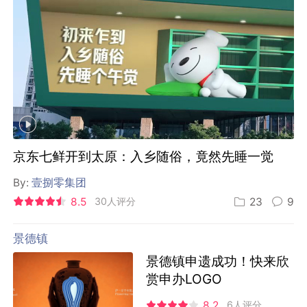
京东七鲜开到太原：入乡随俗，竟然先睡一觉
By:
壹捌零集团
8.5
30人评分
23
9
景德镇
景德镇申遗成功！快来欣
赏申办LOGO
8.2
6人评分