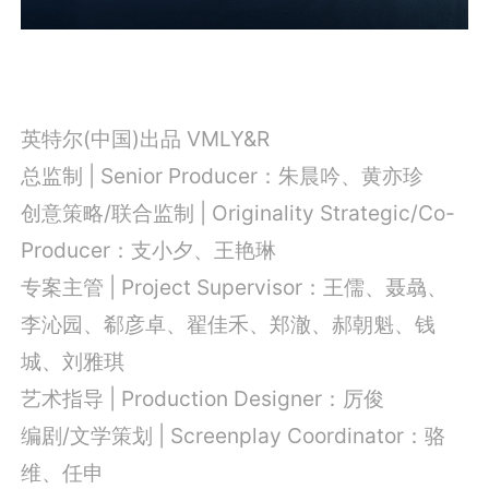
英特尔(中国)出品 VMLY&R
总监制 | Senior Producer：朱晨吟、黄亦珍
创意策略/联合监制 | Originality Strategic/Co-
Producer：支小夕、王艳琳
专案主管 | Project Supervisor：
王儒、聂骉、
李沁园、郗彦卓、翟佳禾、郑澈、郝朝魁、钱
城、刘雅琪
艺术指导 | Production Designer：厉俊
编剧/文学策划 | Screenplay Coordinator：骆
维、任申