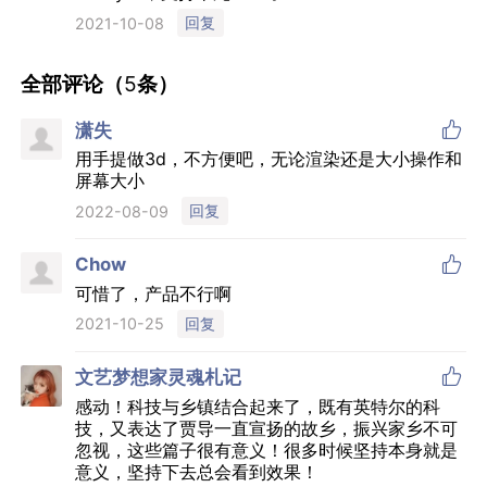
回复
2021-10-08
全部评论（
5
条）

潇失
用手提做3d，不方便吧，无论渲染还是大小操作和
屏幕大小
回复
2022-08-09

Chow
可惜了，产品不行啊
回复
2021-10-25

文艺梦想家灵魂札记
感动！科技与乡镇结合起来了，既有英特尔的科
技，又表达了贾导一直宣扬的故乡，振兴家乡不可
忽视，这些篇子很有意义！很多时候坚持本身就是
意义，坚持下去总会看到效果！