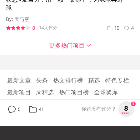
球
By:
天与空
8
14人评分
19
4
更多热门项目
最新文章
头条
热文排行榜
精选
特色专栏
最新项目
周精选
热门项目榜
全球奖库
行业招聘
数英指数
课堂
8
8
你还没有评分？
5
41
首页
关于数英
商务及联系
数英App