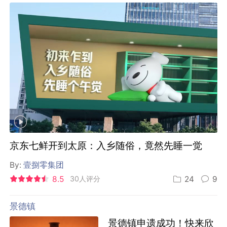
京东七鲜开到太原：入乡随俗，竟然先睡一觉
By:
壹捌零集团
8.5
30人评分
24
9
景德镇
景德镇申遗成功！快来欣