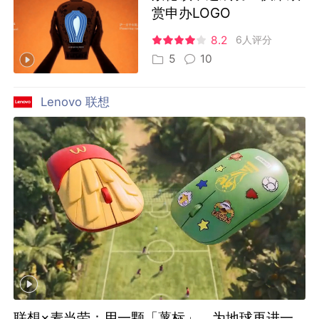
赏申办LOGO
8.2
6人评分
5
10
Lenovo 联想
联想×麦当劳：用一颗「薯标」，为地球再进一