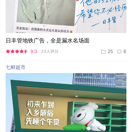
日丰管地铁广告，全是漏水名场面
9.3
23人评分
25
6
七鲜超市