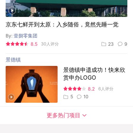
京东七鲜开到太原：入乡随俗，竟然先睡一觉
By:
壹捌零集团
8.5
30人评分
23
9
景德镇
景德镇申遗成功！快来欣
赏申办LOGO
8.2
6人评分
5
10
更多热门项目