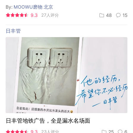
By:
MOOWU磨物 北京
9.3
27人评分
48
15
日丰管
日丰管地铁广告，全是漏水名场面
9.3
23人评分
25
6