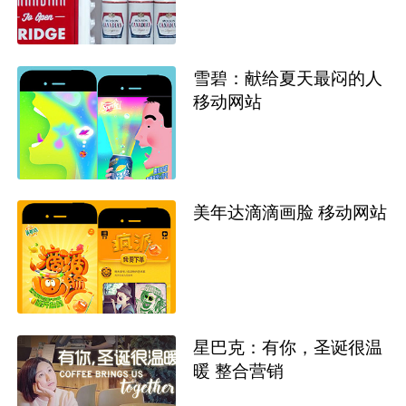
雪碧：献给夏天最闷的人
移动网站
美年达滴滴画脸 移动网站
星巴克：有你，圣诞很温
暖 整合营销