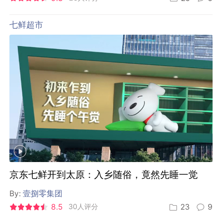
七鲜超市
京东七鲜开到太原：入乡随俗，竟然先睡一觉
By:
壹捌零集团
8.5
30人评分
23
9