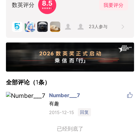
8.5
数英评分
我要评分
23
人参与
全部评论（
1
条）

Number___7
有趣
回复
2015-12-15
已经到底了