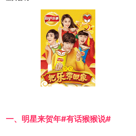
一、明星来贺年
#有话猴猴说#