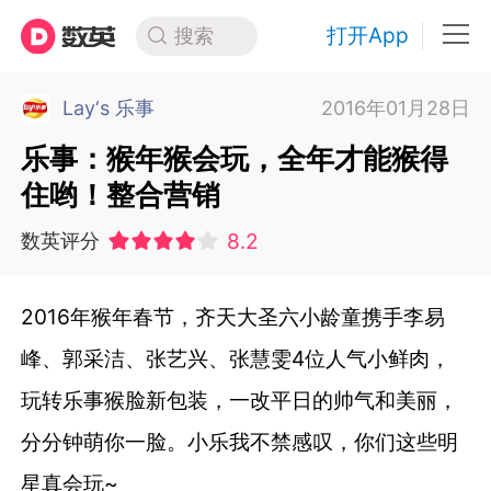
打开App
搜索
Lay‘s 乐事
2016年01月28日
乐事：猴年猴会玩，全年才能猴得
住哟！整合营销
8.2
数英评分
2016年猴年春节，齐天大圣六小龄童携手李易
峰、郭采洁、张艺兴、张慧雯4位人气小鲜肉，
玩转乐事猴脸新包装，一改平日的帅气和美丽，
分分钟萌你一脸。小乐我不禁感叹，你们这些明
星真会玩~