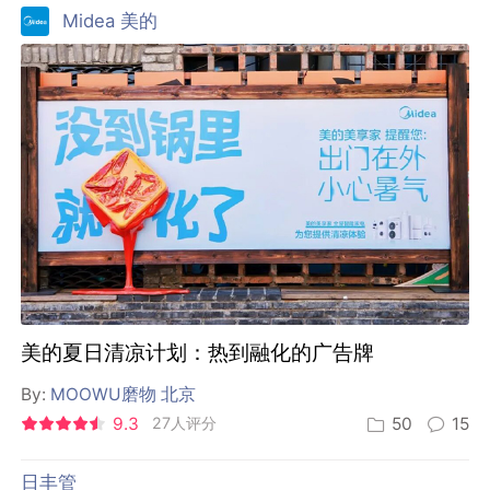
Midea 美的
美的夏日清凉计划：热到融化的广告牌
By:
MOOWU磨物 北京
9.3
27人评分
50
15
日丰管