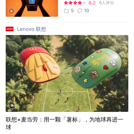
8.2
6人评分
5
10
Lenovo 联想
联想×麦当劳：用一颗「薯标」，为地球再进一
球