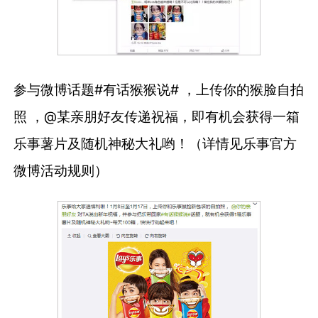
参与微博话题
#有话猴猴说# ，
上传你的猴脸自拍
照 ，
@某亲朋好友传递祝福，
即有机会获得一箱
乐事薯片
及随机神秘大礼哟！
（详情见乐事官方
微博活动规则）