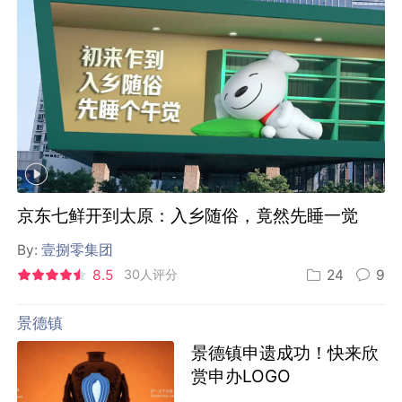
京东七鲜开到太原：入乡随俗，竟然先睡一觉
By:
壹捌零集团
8.5
30人评分
24
9
景德镇
景德镇申遗成功！快来欣
赏申办LOGO