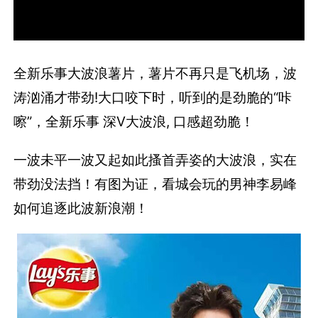
全新乐事大波浪薯片，薯片不再只是飞机场，波
涛汹涌才带劲!大口咬下时，听到的是劲脆的“咔
嚓”，全新乐事 深V大波浪, 口感超劲脆！
一波未平一波又起如此搔首弄姿的大波浪，实在
带劲没法挡！有图为证，看城会玩的男神李易峰
如何追逐此波新浪潮！