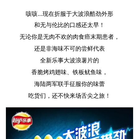
咳咳…现在折服于大波浪酷劲外形
和无与伦比的口感还太早！
无论你是无肉不欢的肉食癌末期患者，
还是非海味不可的尝鲜代表
全新乐事大波浪薯片的
香脆烤鸡翅味、铁板鱿鱼味，
海陆两军联手征服你的味蕾
吃货们，还不快来场舌尖之旅！