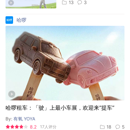
13
3
哈啰
哈啰租车：「驶」上最小车展，欢迎来“提车”
By:
有氧 YOYA
8.2
17人评分
18
5