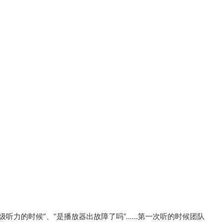
听力的时候”、“是播放器出故障了吗”......第一次听的时候团队