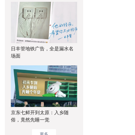
日丰管地铁广告，全是漏水名
场面
京东七鲜开到太原：入乡随
俗，竟然先睡一觉
更多