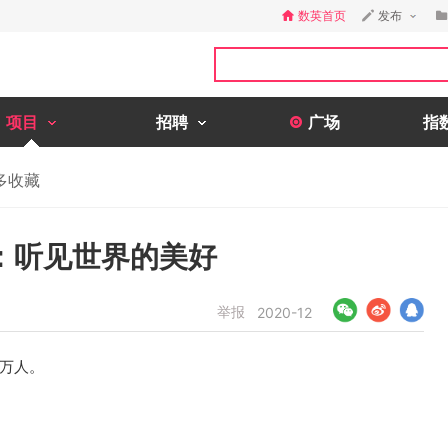
数英首页
发布
项目
招聘
广场
指
多收藏
：听见世界的美好
举报
2020-12
2万人。