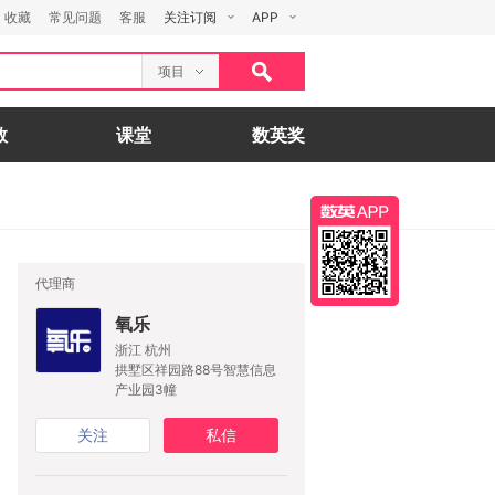
收藏
常见问题
客服
关注订阅
APP
项目
数
课堂
数英奖
代理商
氧乐
浙江 杭州
拱墅区祥园路88号智慧信息
产业园3幢
关注
私信