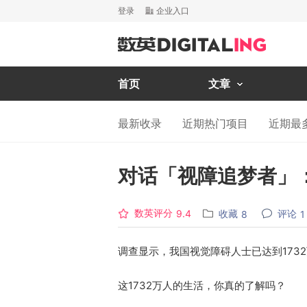
登录
企业入口
首页
文章
最新收录
近期热门项目
近期最
对话「视障追梦者」
数英评分
收藏
评论
9.4
8
1
调查显示，我国视觉障碍人士已达到173
这1732万人的生活，你真的了解吗？