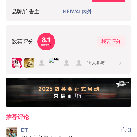
品牌/广告主
NEIWAI 内外
8.1
数英评分
我要评分
15
人参与
推荐评论

DT
3