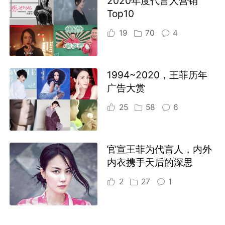
2020年度代言人营销
Top10
19
70
4
1994~2020，王菲历年
广告大赏
25
58
6
官宣王菲为代言人，内外
内衣携手天后的深思
2
27
1