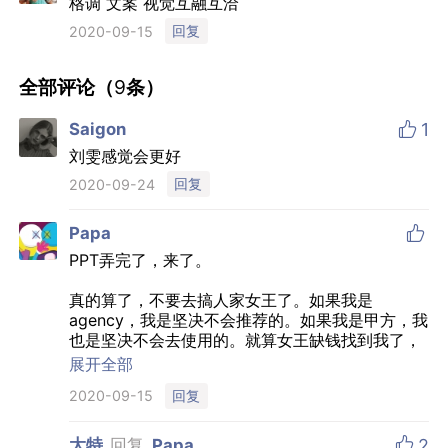
格调 文案 视觉互融互洽
回复
2020-09-15
全部评论（
9
条）

Saigon
1
刘雯感觉会更好
回复
2020-09-24

Papa
PPT弄完了，来了。
真的算了，不要去搞人家女王了。如果我是
agency，我是坚决不会推荐的。如果我是甲方，我
也是坚决不会去使用的。就算女王缺钱找到我了，
我也是拒绝的。说实话，头图我都压根都不敢多看
展开全部
两眼，更不要说内文和视频了。哎，摧残。
回复
2020-09-15

大特
回复
Papa
2