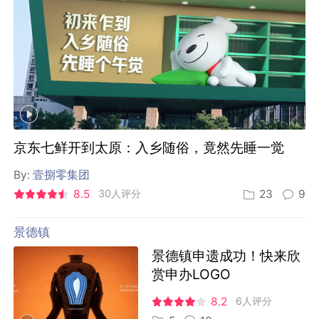
京东七鲜开到太原：入乡随俗，竟然先睡一觉
By:
壹捌零集团
8.5
30人评分
23
9
景德镇
景德镇申遗成功！快来欣
赏申办LOGO
8.2
6人评分