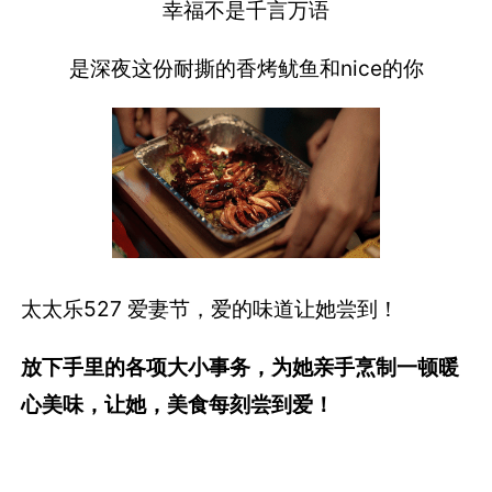
幸福不是千言万语
是深夜这份耐撕的香烤鱿鱼和nice的你
太太乐527 爱妻节，爱的味道让她尝到！
放下手里的各项大小事务，为她亲手烹制一顿暖
心美味，让她，美食每刻尝到爱！