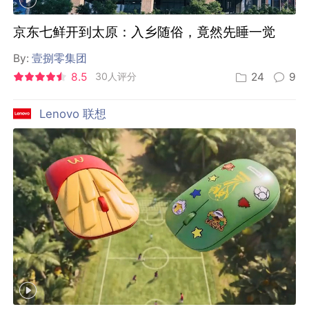
京东七鲜开到太原：入乡随俗，竟然先睡一觉
By:
壹捌零集团
8.5
30人评分
24
9
Lenovo 联想