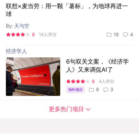
联想×麦当劳：用一颗「薯标」，为地球再进一
球
By:
天与空
8
14人评分
19
4
经济学人
6句双关文案，《经济学
人》又来调侃AI了
8
4人评分
9
3
海外项目
更多热门项目