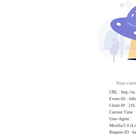
Your curre
URL
:
http://m
Event-ID
:
64f
Client-IP
:
216
Current Time
:
User-Agent
:
Mozilla/5.0 (L
Request-ID
:
6