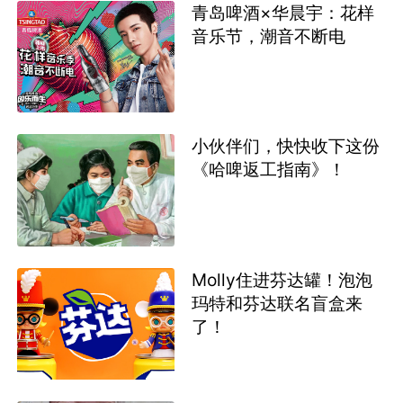
青岛啤酒×华晨宇：花样
音乐节，潮音不断电
小伙伴们，快快收下这份
《哈啤返工指南》！
Molly住进芬达罐！泡泡
玛特和芬达联名盲盒来
了！