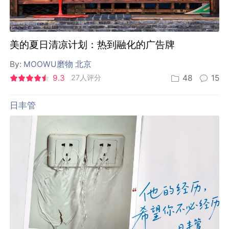
美的夏日清凉计划：热到融化的广告牌
By:
MOOWU磨物 北京
9.3
27人评分
48
15
日丰管