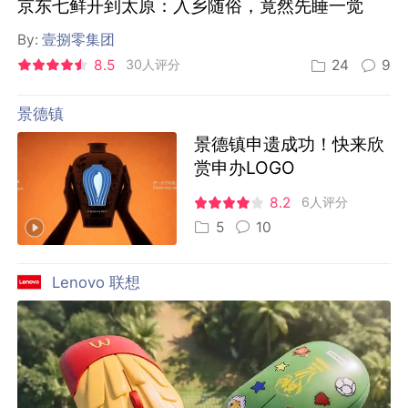
京东七鲜开到太原：入乡随俗，竟然先睡一觉
By:
壹捌零集团
8.5
30人评分
24
9
景德镇
景德镇申遗成功！快来欣
赏申办LOGO
8.2
6人评分
5
10
Lenovo 联想