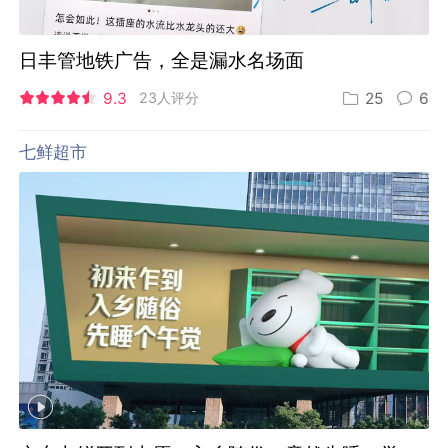
日丰管地铁广告，全是漏水名场面
9.3
23人评分
25
6
七鲜超市