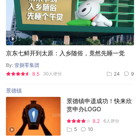
京东七鲜开到太原：入乡随俗，竟然先睡一觉
By:
壹捌零集团
8.5
30人评分
24
9
景德镇
景德镇申遗成功！快来欣
赏申办LOGO
8.2
6人评分
5
10