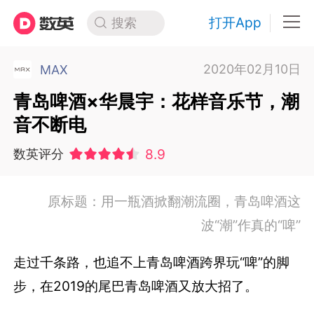
打开App
搜索
2020年02月10日
MAX
青岛啤酒×华晨宇：花样音乐节，潮
音不断电
8.9
数英评分
原标题：用一瓶酒掀翻潮流圈，青岛啤酒这
波“潮”作真的“啤”
走过千条路，也追不上青岛啤酒跨界玩“啤”的脚
步，在2019的尾巴青岛啤酒又放大招了。