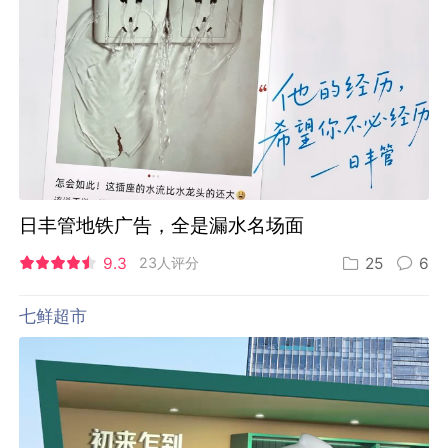
日丰管地铁广告，全是漏水名场面
9.3
23人评分
25
6
七鲜超市