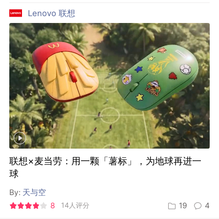
Lenovo 联想
联想×麦当劳：用一颗「薯标」，为地球再进一
球
By:
天与空
8
14人评分
19
4