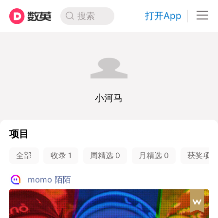
打开App
搜索
小河马
项目
全部
收录
1
周精选
0
月精选
0
获奖项
momo 陌陌