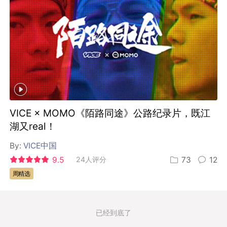
VICE × MOMO《陌路同途》公路纪录片，既江
湖又real！
By:
VICE中国
9.5
24人评分
73
12
周精选
已经到底了