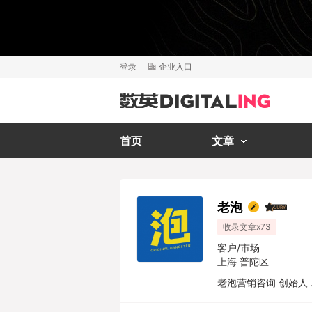
登录
企业入口
首页
文章
老泡
收录文章x73
客户/市场
上海 普陀区
老泡营销咨询 创始人 ..