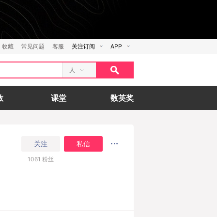
收藏
常见问题
客服
关注订阅
APP
人
数
课堂
数英奖
关注
私信
1061
粉丝