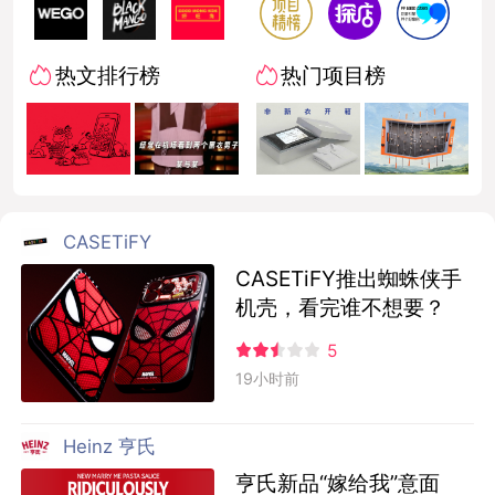
热文排行榜
热门项目榜
CASETiFY
CASETiFY推出蜘蛛侠手
机壳，看完谁不想要？
5
19小时前
Heinz 亨氏
亨氏新品“嫁给我”意面