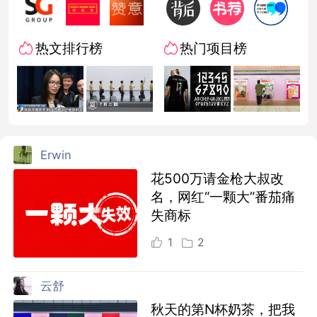
热文排行榜
热门项目榜
Erwin
花500万请金枪大叔改
名，网红“一颗大”番茄痛
失商标
1
2
云舒
秋天的第N杯奶茶，把我