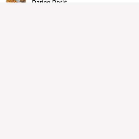
Daring Doris
客户/市场
2
粉丝
铠爷
创意长@香蕉气球 深圳
5
文章
80
粉丝
施大成SDC
文案/策划
2
文章
38
粉丝
大哥
小红书社区内容传播负责人@小红书
15
粉丝
Adaonmars
Creative@Our LEGO Agency 上海