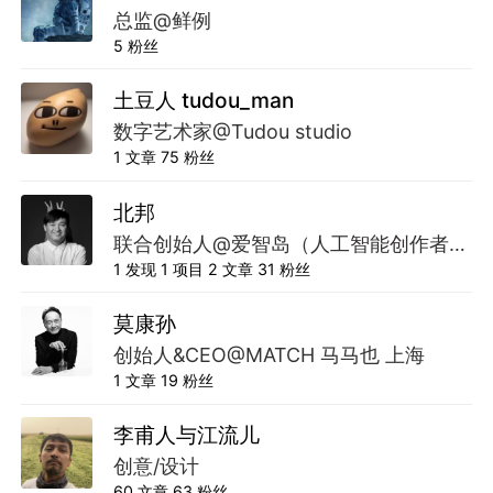
总监@鲜例
5
粉丝
土豆人 tudou_man
数字艺术家@Tudou studio
1
文章
75
粉丝
北邦
联合创始人@爱智岛（人工智能创作者联
盟）
1
发现
1
项目
2
文章
31
粉丝
莫康孙
创始人&CEO@MATCH 马马也 上海
1
文章
19
粉丝
李甫人与江流儿
创意/设计
60
文章
63
粉丝