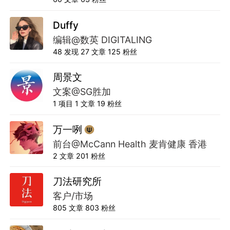
Duffy
编辑@数英 DIGITALING
48
发现
27
文章
125
粉丝
周景文
文案@SG胜加
1
项目
1
文章
19
粉丝
万一咧
前台@McCann Health 麦肯健康 香港
2
文章
201
粉丝
刀法研究所
客户/市场
805
文章
803
粉丝