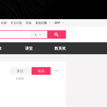
收藏
常见问题
客服
关注订阅
APP
人
数
课堂
数英奖
关注
私信
8
粉丝