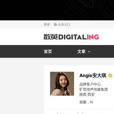
登录
企业入口
首页
文章
Angie安大琪
品牌客户中心
旷世传声传媒集团
陕西 西安
就酱，hi