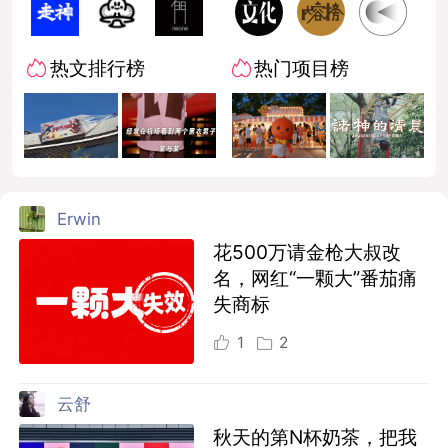
热文排行榜
热门项目榜
Erwin
花500万请金枪大叔改
名，网红“一颗大”番茄痛
失商标
1
2
云舒
秋天的第N杯奶茶，把我