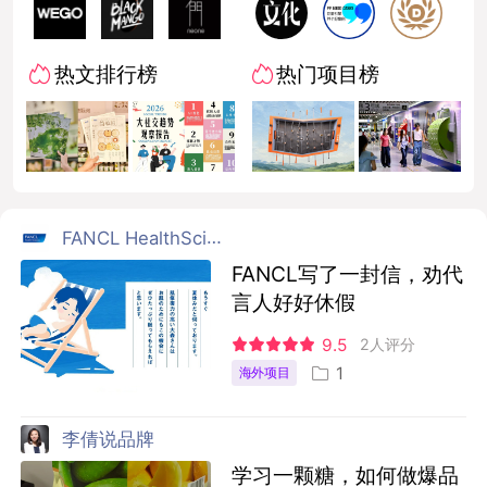
热文排行榜
热门项目榜
FANCL HealthScience
FANCL写了一封信，劝代
言人好好休假
9.5
2人评分
1
海外项目
李倩说品牌
学习一颗糖，如何做爆品