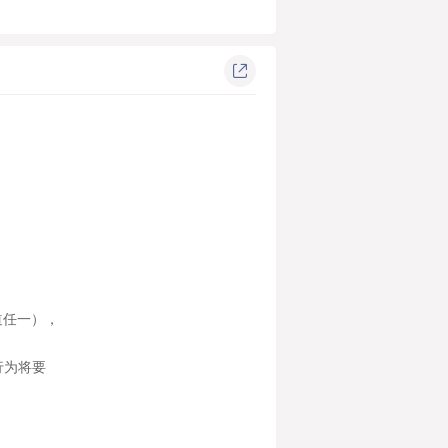
道任一），
行为将要