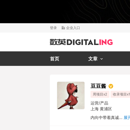
登录
企业入口
首页
文章
豆豆酱
周项目x2
收录项目x1
运营/产品
上海 黄浦区
内向中带着真诚...
展