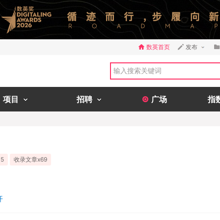
数英首页
发布
项目
招聘
广场
指
5
收录文章x69
开