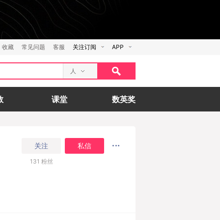
收藏
常见问题
客服
关注订阅
APP
人
数
课堂
数英奖
关注
私信
131
粉丝