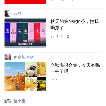
云舒
秋天的第N杯奶茶，把我
喝撑了
4
3
创意加油站
立秋海报合集，今天有喝
一杯了吗
1
骏小宝