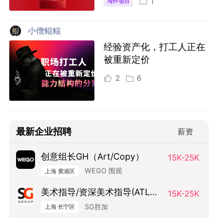
1
海外项目
小僧鲲鲲
经验资产化，打工人正在
被重新定价
2
6
最新企业招聘
薪资
创意组长GH（Art/Copy）
15K-25K
WEGO 围观
上海 黄浦区
美术指导/资深美术指导(ATL方
15K-25K
向）
SG胜加
上海 长宁区