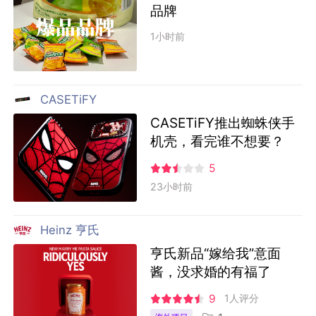
品牌
1小时前
CASETiFY
CASETiFY推出蜘蛛侠手
机壳，看完谁不想要？
5
23小时前
Heinz 亨氏
亨氏新品“嫁给我”意面
酱，没求婚的有福了
9
1人评分