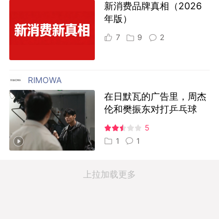
新消费品牌真相（2026
年版）
7
9
2
RIMOWA
在日默瓦的广告里，周杰
伦和樊振东对打乒乓球
5
1
1
上拉加载更多