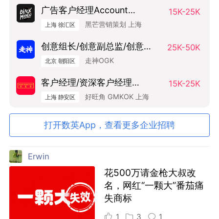
广告客户经理Account
15K-25K
Manager
黑芒营销策划 上海
上海 徐汇区
创意组长/创意副总监/创意总
25K-50K
监（Art Base）
走神OGK
北京 朝阳区
客户经理/资深客户经理
15K-25K
SAM/AM
好旺角 GMKOK 上海
上海 静安区
打开数英App，查看更多企业招聘
Erwin
花500万请金枪大叔改
名，网红“一颗大”番茄痛
失商标
1
3
1