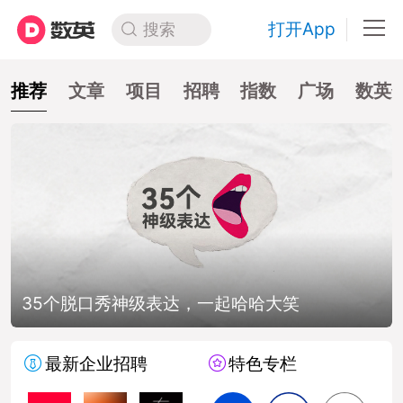
打开App
搜索
推荐
文章
项目
招聘
指数
广场
数英
起哈哈大笑
如何做一份全是屁话的提案
最新企业招聘
特色专栏