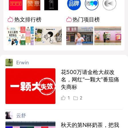
热文排行榜
热门项目榜
Erwin
花500万请金枪大叔改
名，网红“一颗大”番茄痛
失商标
1
2
云舒
秋天的第N杯奶茶，把我