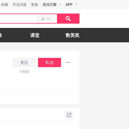
收藏
常见问题
客服
关注订阅
APP
人
数
课堂
数英奖
关注
私信
7
粉丝