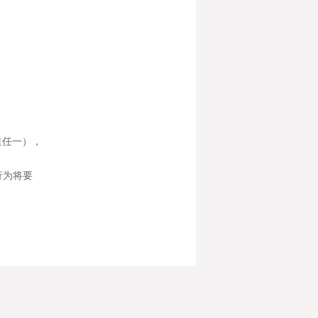
道任一），
行为将要