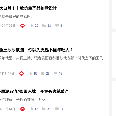
大自然！十款仿生产品创意设计
然就是最好的灵感库。
年04月26日
22
28
4
脸王冰冰破圈，你以为央视不懂年轻人？
同年代里，央视主持、记者的面容都足够代表那个时代当下的国民
。
年11月17日
19
25
16
茶届泥石流”蜜雪冰城，开在旁边就破产
永不涨价，号称奶茶届拼夕夕。
年09月14日
15
37
14