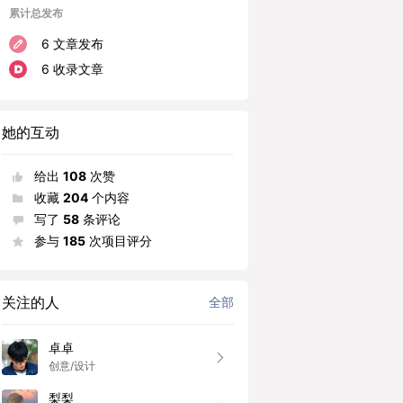
累计总发布
6 文章发布
6 收录文章
她的互动
给出
108
次赞
收藏
204
个内容
写了
58
条评论
参与
185
次项目评分
关注的人
全部
卓卓
创意/设计
梨梨