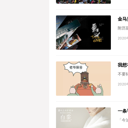
金马
附历
2020
我想
不要
2020
一条
「今