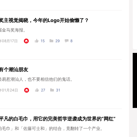
奖主视觉揭晓，今年的Logo开始偷懒了？
届金马奖海报。
年08月17日
15
29
8
有个潮汕朋友
轻易惹潮汕人，也不要相信他们的鬼话。
年01月24日
27
31
平凡的白毛巾，用它的完美哲学逆袭成为世界的“网红”
治毛巾」和「佐藤可士和」的结合，竟翻转了一个产业。