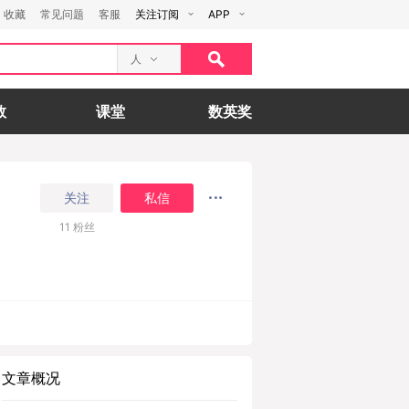
收藏
常见问题
客服
关注订阅
APP
人
数
课堂
数英奖
关注
私信
11
粉丝
文章概况