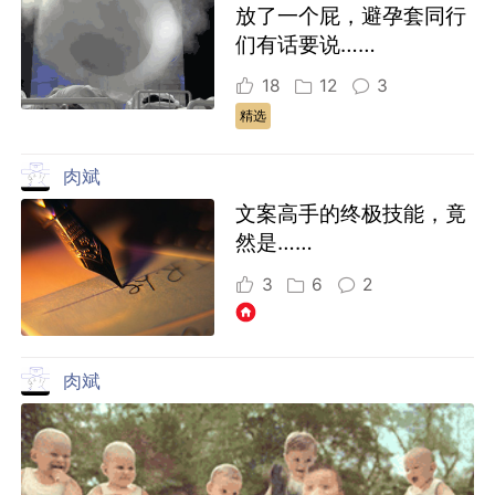
放了一个屁，避孕套同行
们有话要说……
18
12
3
精选
肉斌
文案高手的终极技能，竟
然是……
3
6
2
肉斌