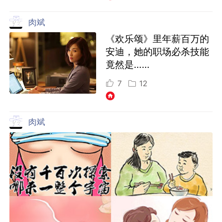
肉斌
《欢乐颂》里年薪百万的
安迪，她的职场必杀技能
竟然是……
7
12
肉斌