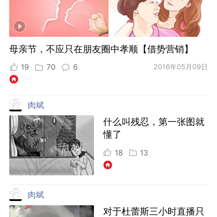
母亲节，不应只在朋友圈中孝顺【借势营销】
19
70
6
2016年05月09日
肉斌
什么叫残忍，第一张图就
懂了
18
13
肉斌
对于杜蕾斯三小时直播只