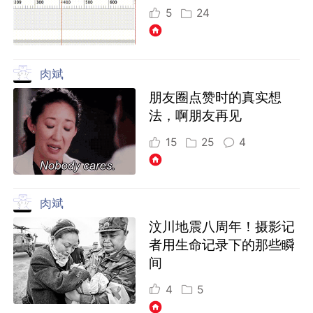
5
24
肉斌
朋友圈点赞时的真实想
法，啊朋友再见
15
25
4
肉斌
汶川地震八周年！摄影记
者用生命记录下的那些瞬
间
4
5