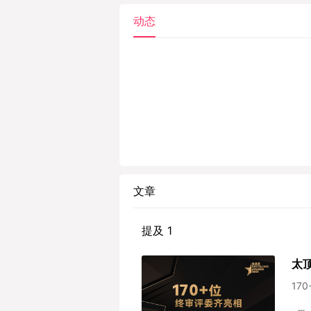
动态
文章
提及 1
太
17