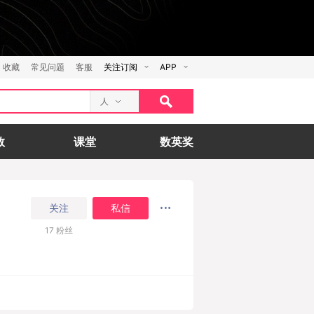
收藏
常见问题
客服
关注订阅
APP
人
数
课堂
数英奖
关注
私信
17
粉丝