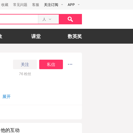
收藏
常见问题
客服
关注订阅
APP
人
数
课堂
数英奖
关注
私信
76
粉丝
展开
他的互动