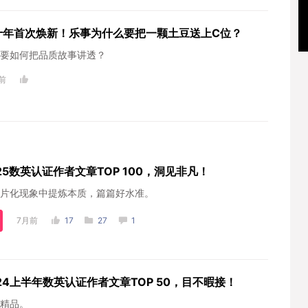
十年首次焕新！乐事为什么要把一颗土豆送上C位？
要如何把品质故事讲透？
前
25数英认证作者文章TOP 100，洞见非凡！
片化现象中提炼本质，篇篇好水准。
7月前
17
27
1
24上半年数英认证作者文章TOP 50，目不暇接！
精品。