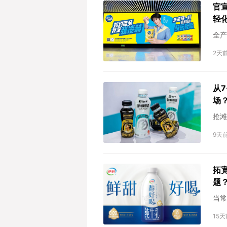
官
轻
全产
2天
从
场
抢滩
9天
拓
题
当常
15天