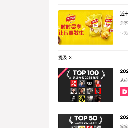
近
乐事
17天
提及 3
20
从碎
20
篇篇