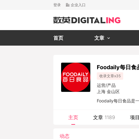
登录
企业入口
首页
文章
Foodaily每日食
收录文章x35
运营/产品
上海 金山区
Foodaily每日食
解决，以产业思维观
主页
文章
1189
项
动态