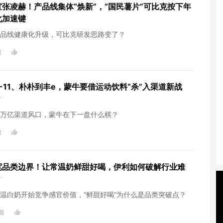
宣张凌赫！产品线集体“焕新”，“国民薯片”可比克按下年
化加速键
品线健康化升级，可比克研发思路变了？
前
7-11、朴朴到丰e，蒙牛要借运动饮料“杀”入渠道新战
？
万亿渠道风口，蒙牛在下一盘什么棋？
前
宽品类边界！让常温奶鲜甜好喝，伊利如何破解行业难
？
温白奶开始竞争感官价值，“鲜甜好喝”为什么是品类突破点？
前