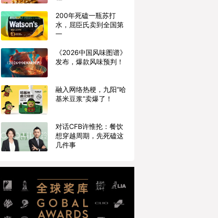
200年死磕一瓶苏打
水，屈臣氏卖到全国第
一
《2026中国风味图谱》
发布，爆款风味预判！
融入网络热梗，九阳“哈
基米豆浆”卖爆了！
对话CFB许惟抡：餐饮
想穿越周期，先死磕这
几件事