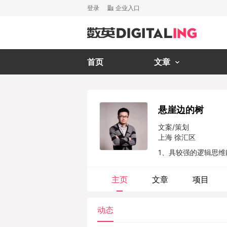
登录
企业入口
首页
文章
悬崖边的树
文案/策划
上海 徐汇区
1、具较强的逻辑思维
主页
文章
项目
动态