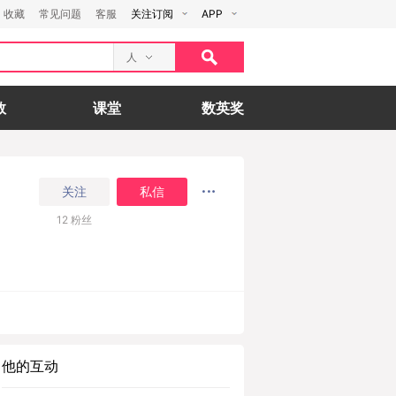
收藏
常见问题
客服
关注订阅
APP
人
数
课堂
数英奖
关注
私信
12
粉丝
他的互动