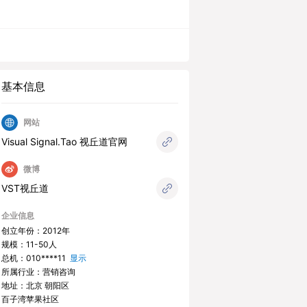
基本信息
网站
Visual Signal.Tao 视丘道官网
微博
VST视丘道
企业信息
创立年份：2012年
规模：11-50人
总机：
010****11
显示
所属行业：营销咨询
地址：北京 朝阳区
百子湾苹果社区