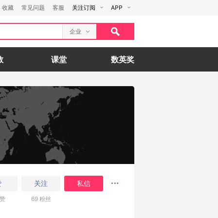
收藏
常见问题
客服
关注订阅
APP
企业
数
课堂
数英奖
赞
关注
私信
赞
69
粉丝