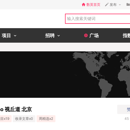
数英首页
发布
项目
招聘
广场
指
.Tao 视丘道 北京
目x19
收录文章x0
周精选x2
45