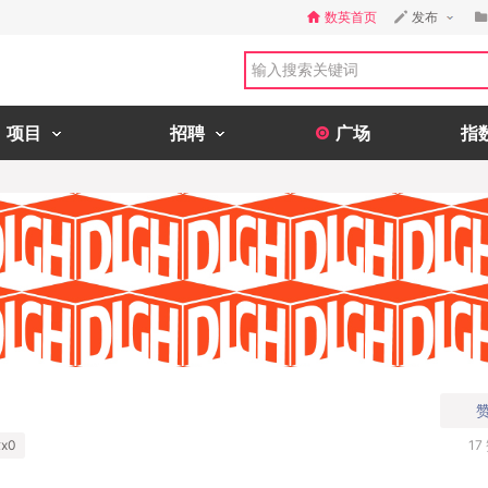
数英首页
发布
项目
招聘
广场
指
x0
17