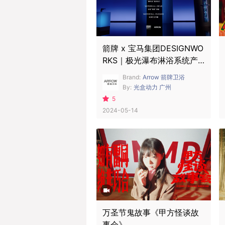
箭牌 x 宝马集团DESIGNWO
RKS｜极光瀑布淋浴系统产
品TVC
Brand:
Arrow 箭牌卫浴
By:
光盒动力 广州
5
2024-05-14
万圣节鬼故事《甲方怪谈故
事会》