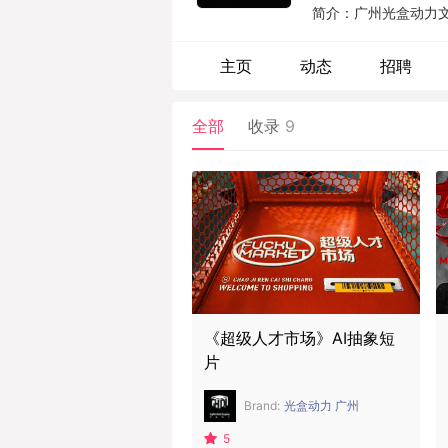
简介：广州光盒动力文
内容生产力的内容营销公
主页
动态
招聘
全部
收录
9
《超级人才市场》AI抽象短
片
Brand:
光盒动力 广州
5