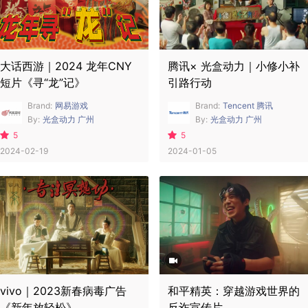
大话西游｜2024 龙年CNY
腾讯× 光盒动力｜小修小补
短片《寻“龙”记》
引路行动
Brand:
网易游戏
Brand:
Tencent 腾讯
By:
光盒动力 广州
By:
光盒动力 广州
5
5
2024-02-19
2024-01-05
vivo｜2023新春病毒广告
和平精英：穿越游戏世界的
《新年放轻松》
反诈宣传片