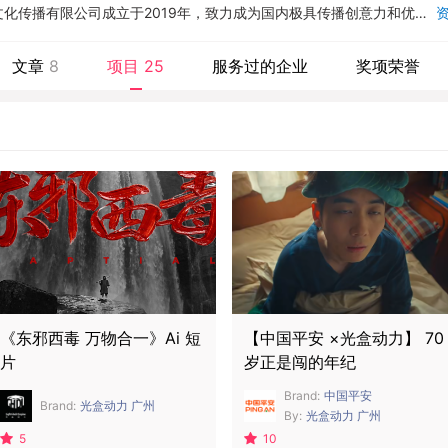
化传播有限公司成立于2019年，致力成为国内极具传播创意力和优质
司。...
文章
8
项目
25
服务过的企业
奖项荣誉
《东邪西毒 万物合一》Ai 短
【中国平安 ×光盒动力】 70
片
岁正是闯的年纪
Brand:
中国平安
Brand:
光盒动力 广州
By:
光盒动力 广州
5
10