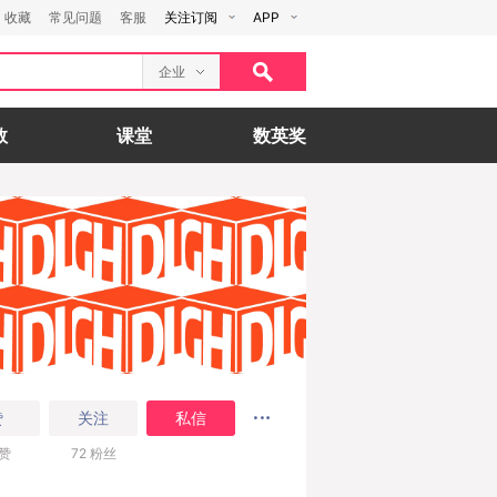
收藏
常见问题
客服
关注订阅
APP
企业
数
课堂
数英奖
赞
关注
私信
赞
72
粉丝