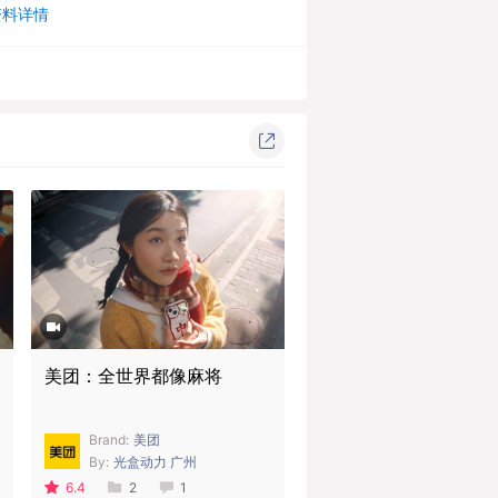
资料详情
美团：全世界都像麻将
Brand:
美团
By:
光盒动力 广州
6.4
2
1