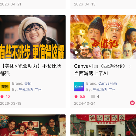
2026-04-21
2026-04-13
【美团×光盒动力】不长比啥
Canva可画《西游外传》：
都强
当西游遇上了AI
Brand:
美团
Brand:
Canva可画
By:
光盒动力 广州
By:
光盒动力 广州
10
5.5
4
2026-03-18
2024-10-24