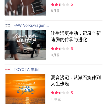
5
8月前
FAW Volkswagen 一汽大众
让生活更生动，记录全新
速腾的传承与进化
5
9月前
TOYOTA 丰田
夏音漫记：从漱石旋律到
人生步履
5
10月前