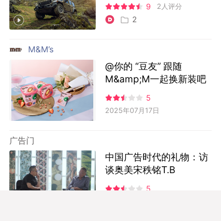
9
2人评分
2
M&M’s
@你的 “豆友” 跟随
M&amp;M一起换新装吧
5
2025年07月17日
广告门
中国广告时代的礼物：访
谈奥美宋秩铭T.B
5
3