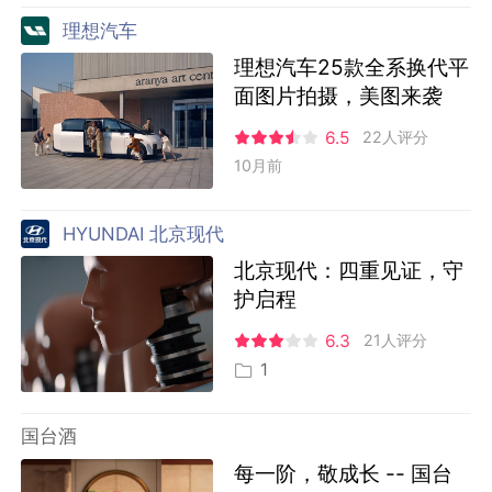
理想汽车
理想汽车25款全系换代平
面图片拍摄，美图来袭
6.5
22人评分
10月前
HYUNDAI 北京现代
北京现代：四重见证，守
护启程
6.3
21人评分
1
国台酒
每一阶，敬成长 -- 国台