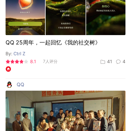
QQ 25周年，一起回忆《我的社交树》
By:
Ctrl Z
8.1
7人评分
41
4
QQ