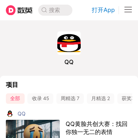
打开App
搜索
QQ
项目
全部
收录
45
周精选
7
月精选
2
获奖项
QQ
QQ黄脸共创大赛：找回
你独一无二的表情