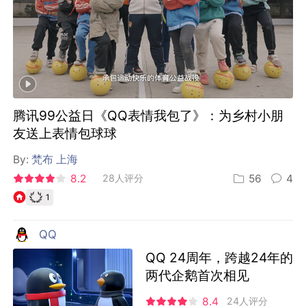
腾讯99公益日《QQ表情我包了》：为乡村小朋
友送上表情包球球
By:
梵布 上海
8.2
28人评分
56
4
1
QQ
QQ 24周年，跨越24年的
两代企鹅首次相见
8.4
24人评分