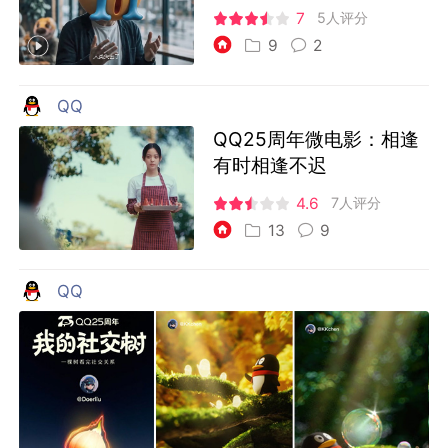
7
5人评分
9
2
QQ
QQ25周年微电影：相逢
有时相逢不迟
4.6
7人评分
13
9
QQ