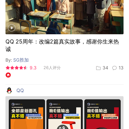
QQ 25周年：改编2篇真实故事，感谢你生来热
诚
By:
SG胜加
9.3
26人评分
34
13
QQ