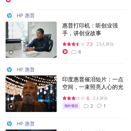
HP 惠普
惠普打印机：听创业强
手，讲创业故事
7.3
23人评分
6
HP 惠普
印度惠普催泪短片：一点
空间，一束照亮人心的光
6
2人评分
2
1
海外项目
HP 惠普