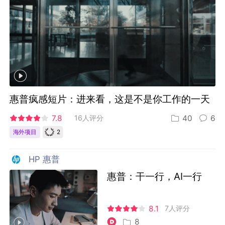
惠普疯感短片：进来看，这是不是你工作的一天
7.8
16人评分
40
6
2
海外项目
HP 惠普
惠普：干一行，AI一行
8.1
7人评分
8