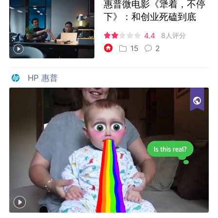
惠普微电影《犟着，不停
下》：和创业死磕到底
4.4
8人评分
15
2
HP 惠普