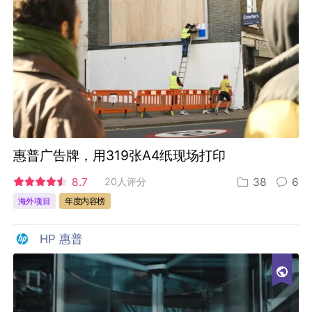
惠普广告牌，用319张A4纸现场打印
8.7
20人评分
38
6
海外项目
年度内容榜
HP 惠普