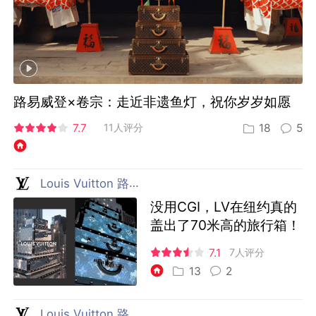
路易威登×卷宗：走近非遗鱼灯，祝你岁岁如愿
7.7
11人评分
18
5
Louis Vuitton 路易威登
没用CGI，LV在纽约真的
盖出了70米高的旅行箱！
7.1
7人评分
13
2
Louis Vuitton 路易威登