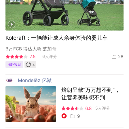
Kolcraft：一辆能让成人亲身体验的婴儿车
By:
FCB 博达大桥 芝加哥
7.5
6人评分
28
4
海外项目
Mondelēz 亿滋
焙朗呈献“万万想不到”，
让营养美味想不到
6.8
5人评分
9