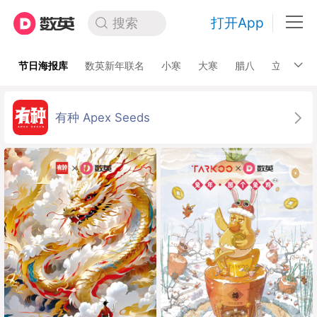
打开App
搜索
节日海报库
数英新年联名
小寒
大寒
腊八
立春
有种 Apex Seeds