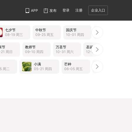
登录
注册
企业入口
APP
发布
七夕节
中秋节
国庆节
重阳节
08-19 周三
09-25 周五
10-01 周四
10-19 周一
亲节
教师节
万圣节
圣诞节
-21 周日
09-10 周四
10-31 周六
12-25 周五
小满
芒种
夏至
小
05 周二
05-21 周四
06-05 周五
06-21 周日
07