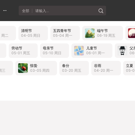
全部
请输入...
清明节
五四青年节
端午节
3 周二
04-05 周日
05-04 周一
06-19 周五
劳动节
母亲节
儿童节
父
05-01 周五
05-10 周日
06-01 周一
06
惊蛰
春分
谷雨
立夏
 周三
03-05 周四
03-20 周五
04-20 周一
05-