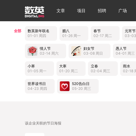
文章
项目
招聘
广场
全部
数英新年联名
腊八
春节
元宵节
01-01 周四
01-26 周一
02-17 周二
03-0
情人节
妇女节
愚人节
02-14 周六
03-08 周日
04-01 周三
小寒
大寒
立春
雨水
01-05 周一
01-20 周二
02-04 周三
02-18
世界读书日
520告白日
04-23 周四
05-20 周三
该企业关联的节日海报